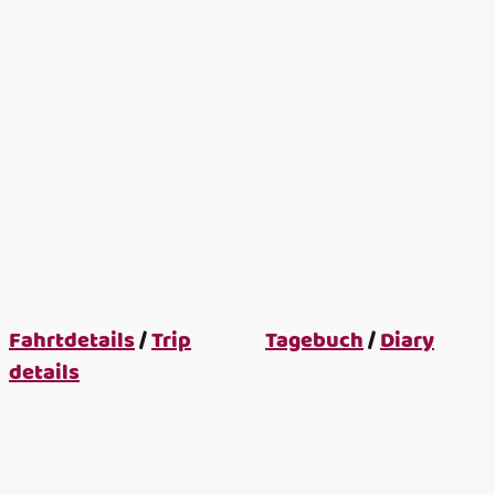
Fahrtdetails
/
Trip
Tagebuch
/
Diary
details